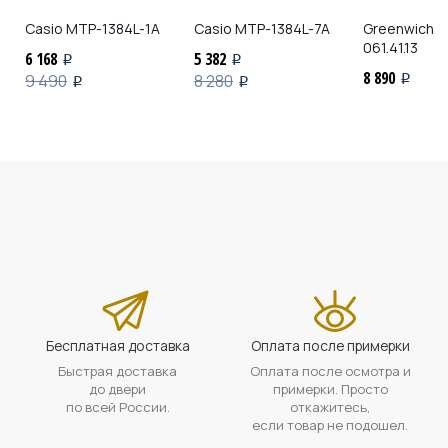
Casio
MTP-1384L-1A
Casio
MTP-1384L-7A
Greenwich
G
061.41.13
6 168
5 382
i
i
8 890
9 490
8 280
i
i
i
Бесплатная доставка
Оплата после примерки
Быстрая доставка
Оплата после осмотра и
до двери
примерки. Просто
по всей России.
откажитесь,
если товар не подошел.