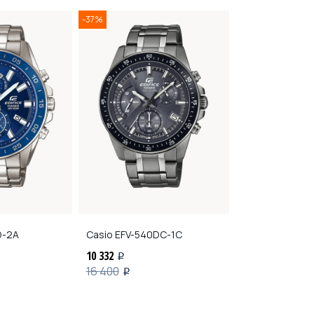
-37%
-25%
D-2A
Casio
EFV-540DC-1C
Восток
710916
10 332
11 400
i
i
16 400
15 200
i
i