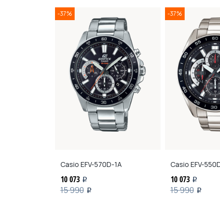
-37%
-37%
Casio
EFV-570D-1A
Casio
EFV-550D
10 073
10 073
i
i
15 990
15 990
i
i