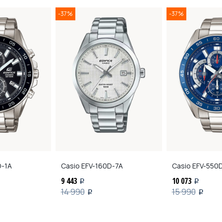
-37%
-37%
-1A
Casio
EFV-160D-7A
Casio
EFV-550
9 443
10 073
i
i
14 990
15 990
i
i