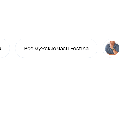
a
Все
мужские
часы Festina