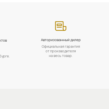
Авторизованный дилер
ктов
Официальная гарантия
а
от производителя
на весь товар.
бурге.