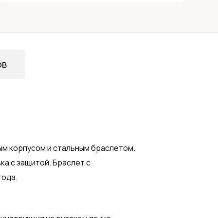
ов
лым корпусом и стальным браслетом.
ка с защитой. Браслет с
года.