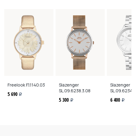
Freelook
F.1.1140.03
Slazenger
Slazenger
SL.09.6238.3.08
SL.09.6234.
5 690
i
5 300
6 400
i
i