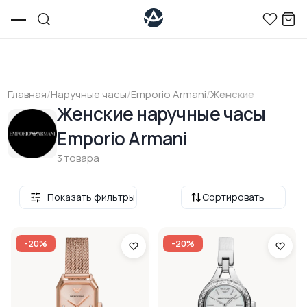
Главная
/
Наручные часы
/
Emporio Armani
/
Женские
Женские наручные часы
Emporio Armani
3 товара
Показать фильтры
Сортировать
-20%
-20%