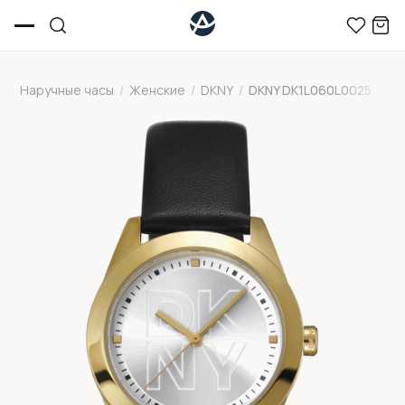
Наручные часы
/
Женские
/
DKNY
/
DKNY DK1L060L0025