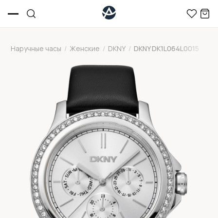
Наручные часы
/
Женские
/
DKNY
/
DKNY DK1L064L0015