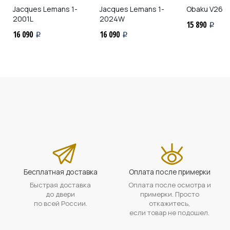
Jacques Lemans
1-
Jacques Lemans
1-
Obaku
V268
2001L
2024W
15 890
i
16 090
16 090
i
i
Бесплатная доставка
Оплата после примерки
Быстрая доставка
Оплата после осмотра и
до двери
примерки. Просто
по всей России.
откажитесь,
если товар не подошел.