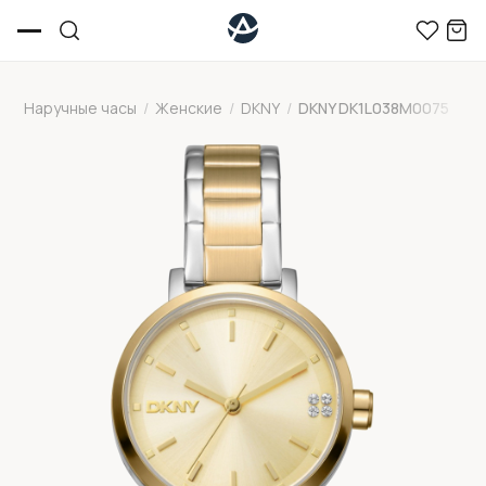
Наручные часы
/
Женские
/
DKNY
/
DKNY DK1L038M0075