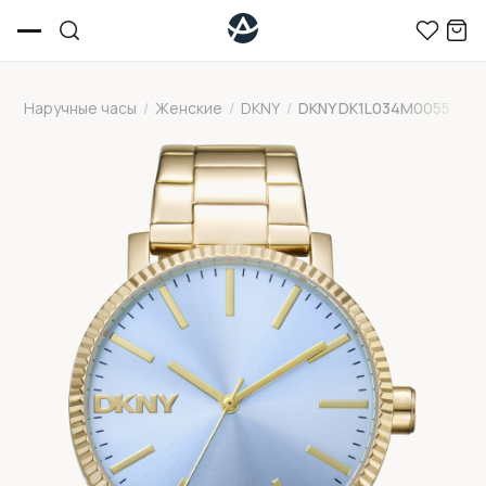
Наручные часы
/
Женские
/
DKNY
/
DKNY DK1L034M0055