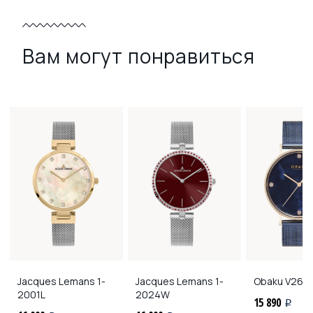
Вам могут понравиться
Jacques Lemans
1-
Jacques Lemans
1-
Obaku
V268
2001L
2024W
15 890
i