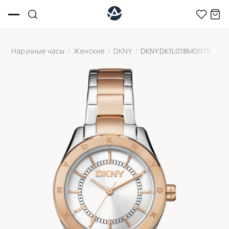
Наручные часы
/
Женские
/
DKNY
/
DKNY DK1L018M0075