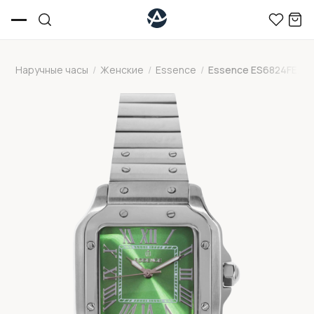
Наручные часы
/
Женские
/
Essence
/
Essence ES6824FE.37