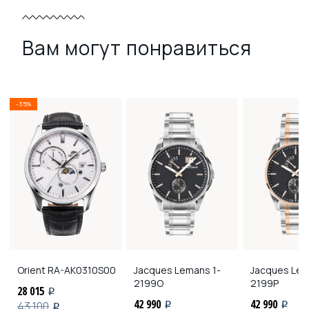
Вам могут понравиться
-35%
Orient
RA-AK0310S00
Jacques Lemans
1-
Jacques Le
2199O
2199P
28 015
i
42 990
42 990
43 100
i
i
i