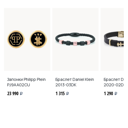
Запонки Philipp Plein
Браслет Daniel Klein
Браслет Dani
PJ9AA02CU
2013-03DK
2020-02DK
23 990
1 315
1 290
i
i
i