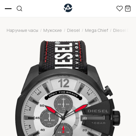
Наручные часы
/
Мужские
/
Diesel
/
Mega Chief
/
Diesel DZ4