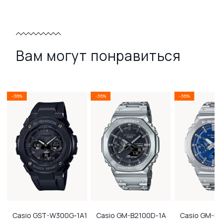
Вам могут понравиться
-36%
-36%
-36%
Casio
GST-W300G-1A1
Casio
GM-B2100D-1A
Casio
GM-B2