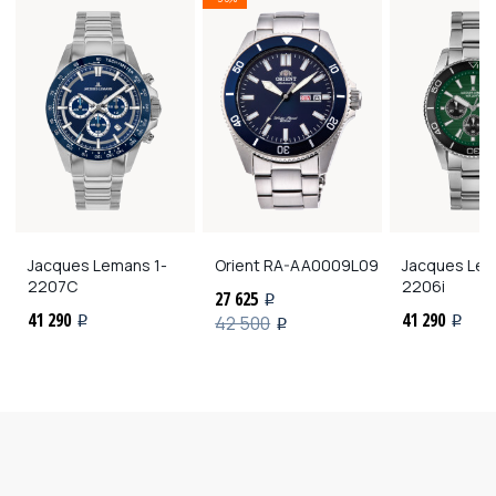
Jacques Lemans
1-
Orient
RA-AA0009L09
Jacques Le
2207C
2206i
27 625
i
41 290
41 290
42 500
i
i
i