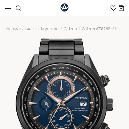
Наручные часы
/
Мужские
/
Citizen
/
Citizen AT8265-81L