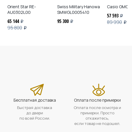
Orient Star
RE-
Swiss Military Hanowa
Casio
GMC-B
AU0302L00
SMWGL0005410
57 593
i
65 144
95 300
89 990
i
i
i
95 800
i
Бесплатная доставка
Оплата после примерки
Быстрая доставка
Оплата после осмотра и
до двери
примерки. Просто
по всей России.
откажитесь,
если товар не подошел.