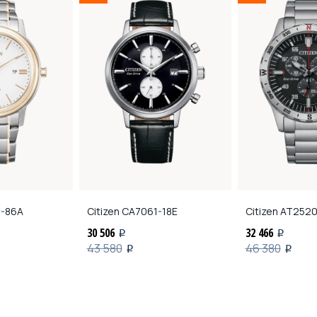
-86A
Citizen
CA7061-18E
Citizen
AT2520
30 506
32 466
i
i
43 580
46 380
i
i