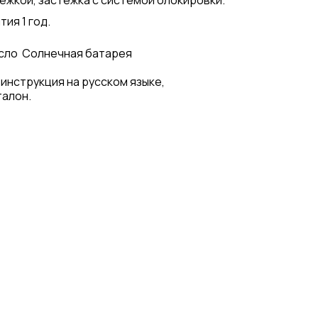
ежкой, застежка с системой блокировки.
тия 1 год.
сло
Солнечная батарея
 инструкция на русском языке,
талон.