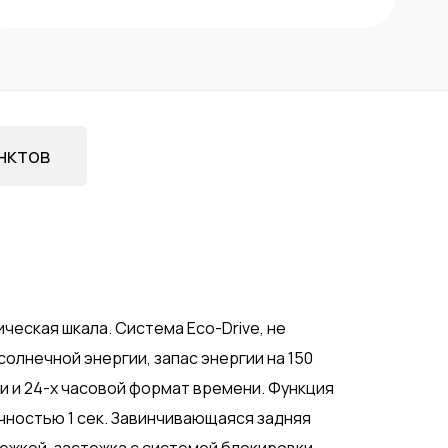
нктов
еская шкала. Система Eco-Drive, не
олнечной энергии, запас энергии на 150
ти и 24-х часовой формат времени. Функция
очностью 1 сек. Завинчивающаяся задняя