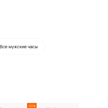
Все
мужские
часы
-30%
-30%