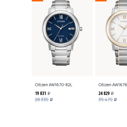
-84L
Citizen
AW1670-82L
Citizen
AW1676
19 831
24 829
i
i
28 330
35 470
i
i