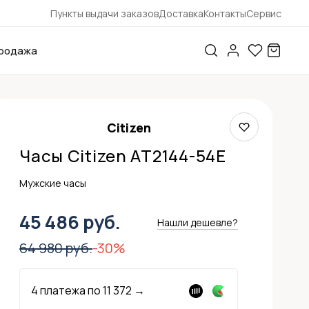
Пункты выдачи заказов
Доставка
Контакты
Сервис
родажа
Citizen
Часы Citizen AT2144-54E
Мужские часы
45 486 руб.
Нашли дешевле?
64 980 руб.
-30%
4 платежа по
11 372
→