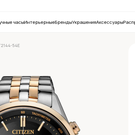
учные часы
Интерьерные
Бренды
Украшения
Аксессуары
Расп
AT2144-54E