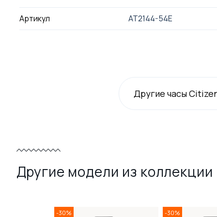
Артикул
AT2144-54E
Другие часы Citize
Другие модели из коллекции 
-30%
-30%