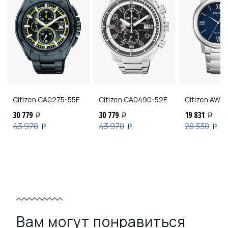
Citizen
CA0275-55F
Citizen
CA0490-52E
Citizen
AW16
30 779
30 779
19 831
i
i
i
43 970
43 970
28 330
i
i
i
Вам могут понравиться