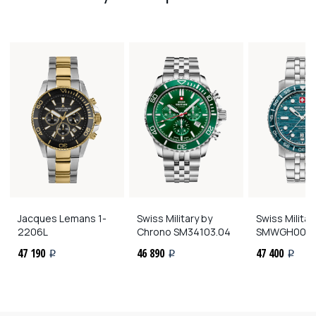
Jacques Lemans
1-
Swiss Military by
Swiss Milita
2206L
Chrono
SM34103.04
SMWGH0004
47 190
46 890
47 400
i
i
i