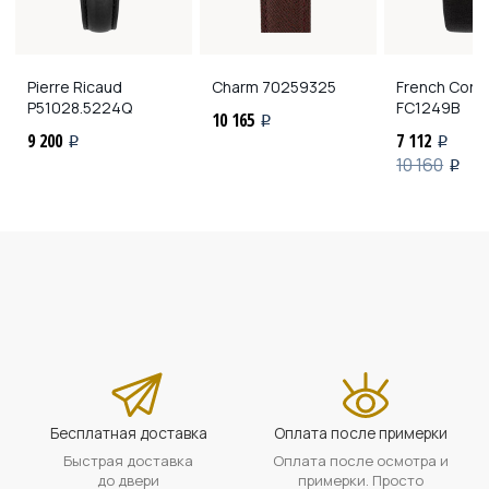
Pierre Ricaud
Charm
70259325
French Conn
P51028.5224Q
FC1249B
10 165
i
9 200
7 112
i
i
10 160
i
Бесплатная доставка
Оплата после примерки
Быстрая доставка
Оплата после осмотра и
до двери
примерки. Просто