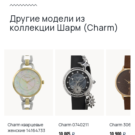
Другие модели из
коллекции Шарм (Charm)
Charm кварцевые
Charm
0740211
Charm
3069
женские
14164733
10 005
10 900
i
i