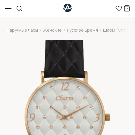
Наручные часы
/
Женские
/
Русское Время
/
Шарм (Charm)