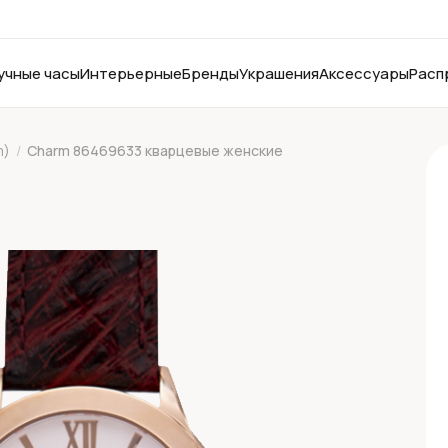
учные часы
Интерьерные
Бренды
Украшения
Аксессуары
Расп
m)
/
Charm 86469633 кварцевые женские