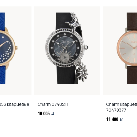
53 кварцевые
Charm
0740211
Charm кварце
70478377
10 005
i
11 400
i