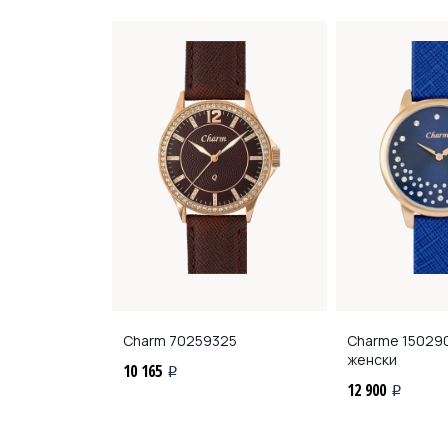
 кварцевые
Charm
70259325
Charmе
150290
женски
10 165
i
12 900
i