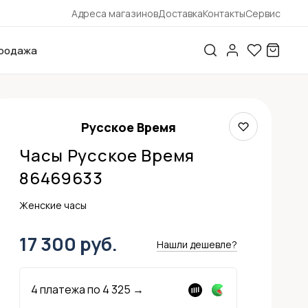
Адреса магазинов
Доставка
Контакты
Сервис
родажа
Русское Время
Часы Русское Время
86469633
Женские часы
17 300 руб.
Нашли дешевле?
4 платежа по
4 325
→