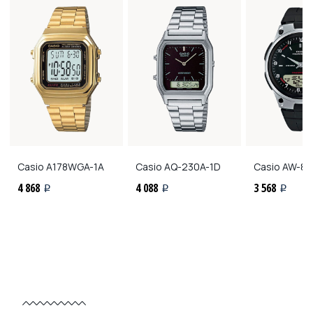
Casio
A178WGA-1A
Casio
AQ-230A-1D
Casio
AW-80
4 868
4 088
3 568
i
i
i