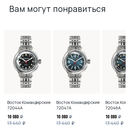
Вам могут понравиться
Восток Командирские
Восток Командирские
Восток Ком
72044А
72047А
72046А
10 080
10 080
10 080
i
i
i
13 440
13 440
13 440
i
i
i