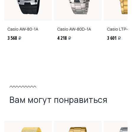
Casio
AW-80-1A
Casio
AW-80D-1A
Casio
LTP-1
3 568
4 218
3 601
i
i
i
Вам могут понравиться