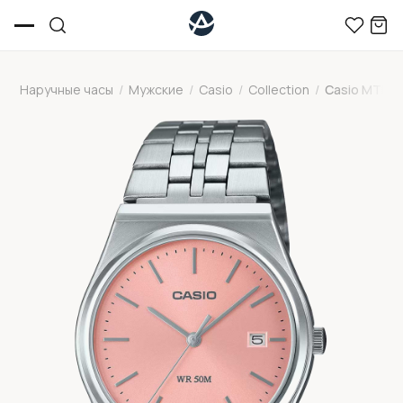
Наручные часы
/
Мужские
/
Casio
/
Collection
/
Casio MTP-