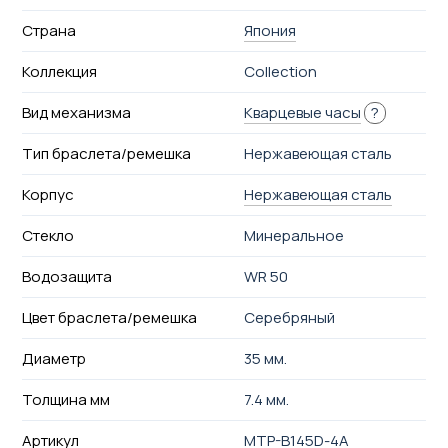
Страна
Япония
Коллекция
Collection
Вид механизма
Кварцевые часы
?
Тип браслета/ремешка
Нержавеющая сталь
Корпус
Нержавеющая сталь
Стекло
Минеральное
Водозащита
WR 50
Цвет браслета/ремешка
Серебряный
Диаметр
35 мм.
Толщина мм
7.4 мм.
Артикул
MTP-B145D-4A