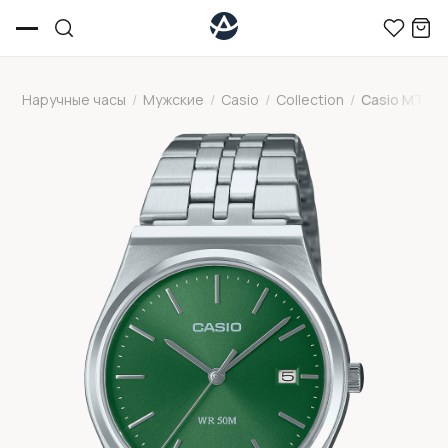
Наручные часы
/
Мужские
/
Casio
/
Collection
/
Casio MTP-