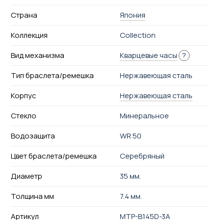
Страна
Япония
Коллекция
Collection
Вид механизма
Кварцевые часы
?
Тип браслета/ремешка
Нержавеющая сталь
Корпус
Нержавеющая сталь
Стекло
Минеральное
Водозащита
WR 50
Цвет браслета/ремешка
Серебряный
Диаметр
35 мм.
Толщина мм
7.4 мм.
Артикул
MTP-B145D-3A