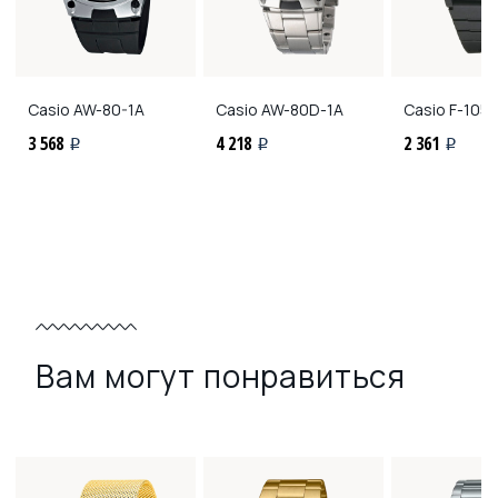
Casio
AW-80-1A
Casio
AW-80D-1A
Casio
F-105
3 568
4 218
2 361
i
i
i
Вам могут понравиться