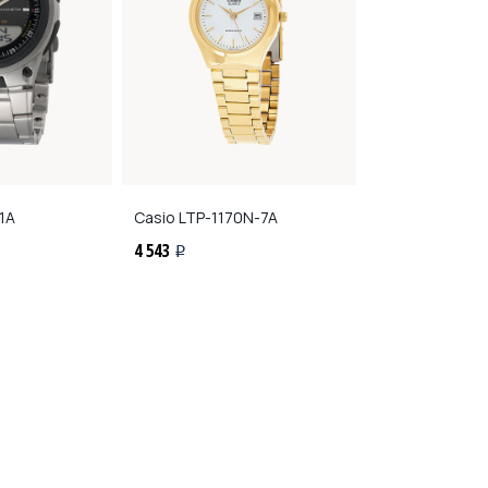
1A
Casio
LTP-1170N-7A
Casio
LTP-117
4 543
4 543
i
i