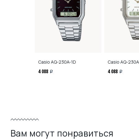
G-9A
Casio
AQ-230A-1D
Casio
AQ-230A
4 088
4 088
i
i
Вам могут понравиться