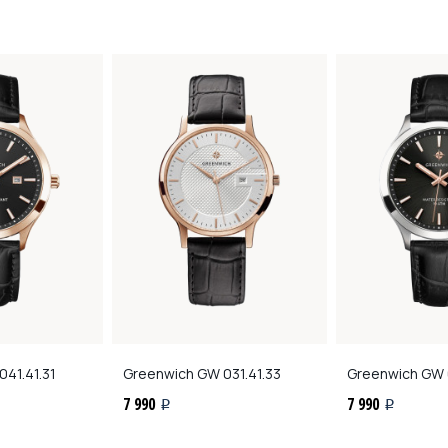
41.41.31
Greenwich
GW 031.41.33
Greenwich
GW 0
7 990
7 990
i
i