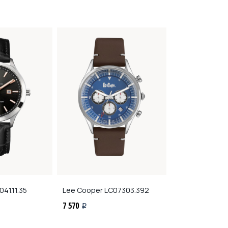
41.11.35
Lee Cooper
LC07303.392
Kenneth Cole
K
7 570
7 650
i
i