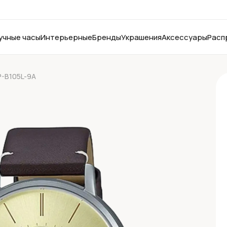
учные часы
Интерьерные
Бренды
Украшения
Аксессуары
Расп
P-B105L-9A