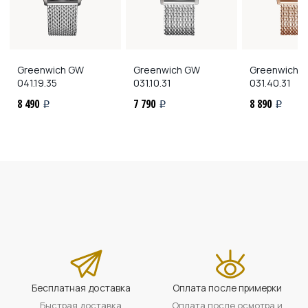
Greenwich
GW
Greenwich
GW
Greenwich
G
041.19.35
031.10.31
031.40.31
8 490
7 790
8 890
i
i
i
Бесплатная доставка
Оплата после примерки
Быстрая доставка
Оплата после осмотра и