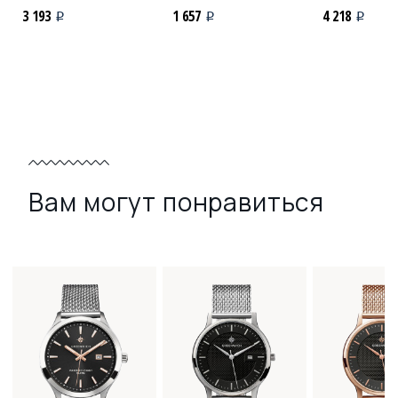
3 193
1 657
4 218
i
i
i
Вам могут понравиться