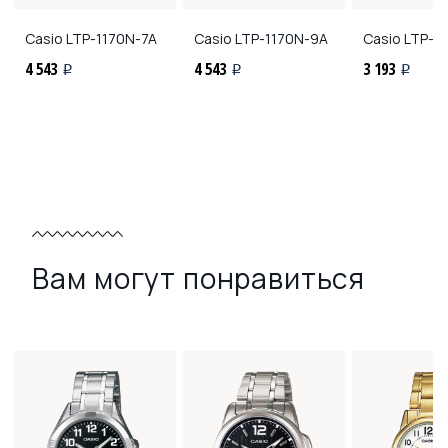
Casio
LTP-1170N-7A
Casio
LTP-1170N-9A
Casio
LTP-11
4 543
4 543
3 193
i
i
i
Вам могут понравиться