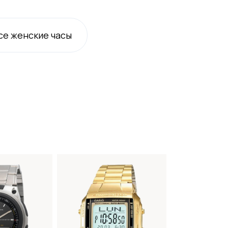
се
женские
часы