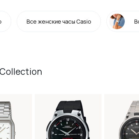
o
Все
женские
часы Casio
В
Collection