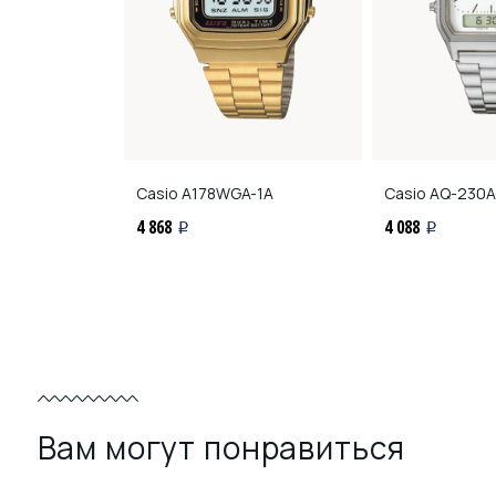
W-1B
Casio
A178WGA-1A
Casio
AQ-230A
4 868
4 088
i
i
Вам могут понравиться