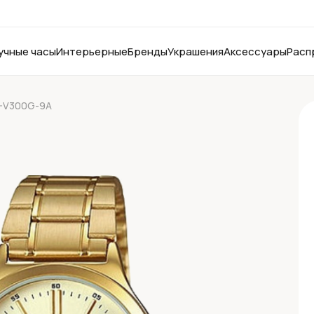
учные часы
Интерьерные
Бренды
Украшения
Аксессуары
Расп
P-V300G-9A