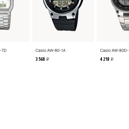
-7D
Casio
AW-80-1A
Casio
AW-80D-
3 568
4 218
i
i