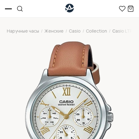
Наручные часы
/
Женские
/
Casio
/
Collection
/
Casio LTP-V