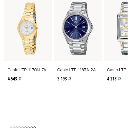
Casio
LTP-1170N-7A
Casio
LTP-1183A-2A
Casio
LTP-1
4 543
3 193
4 218
i
i
i