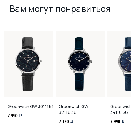
Вам могут понравиться
Greenwich
GW 301.11.51
Greenwich
GW
Greenwich
G
321.16.36
341.16.56
7 990
i
7 190
7 990
i
i