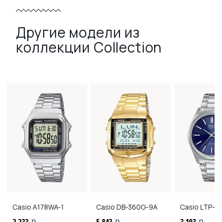
Другие модели из
коллекции Collection
Casio
A178WA-1
Casio
DB-360G-9A
Casio
LTP-11
2 233
5 843
3 193
i
i
i