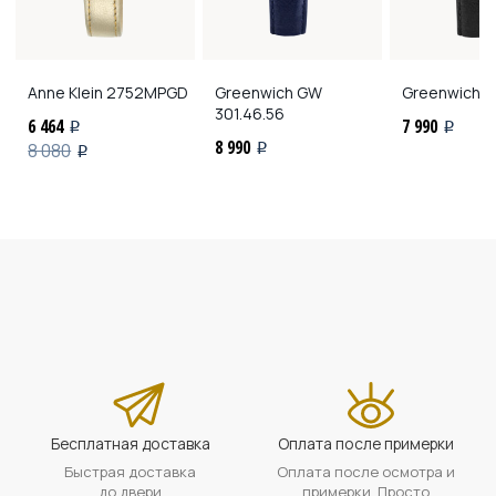
Anne Klein
2752MPGD
Greenwich
GW
Greenwich
GW
301.46.56
6 464
7 990
i
i
8 990
8 080
i
i
Бесплатная доставка
Оплата после примерки
Быстрая доставка
Оплата после осмотра и
до двери
примерки. Просто