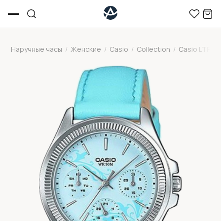
Наручные часы
/
Женские
/
Casio
/
Collection
/
Casio LTP-2