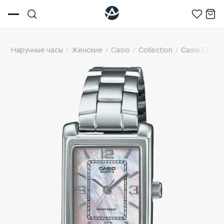
Наручные часы
/
Женские
/
Casio
/
Collection
/
Casio LTP-1