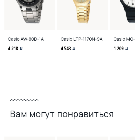
Casio
AW-80D-1A
Casio
LTP-1170N-9A
Casio
MQ-24
4 218
4 543
1 209
i
i
i
Вам могут понравиться