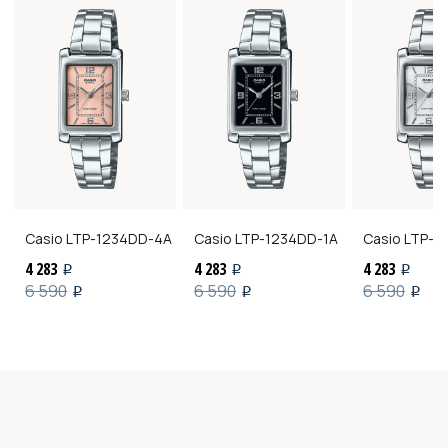
Casio
LTP-1234DD-4A
Casio
LTP-1234DD-1A
Casio
LTP-1
4 283
4 283
4 283
i
i
i
6 590
6 590
6 590
i
i
i