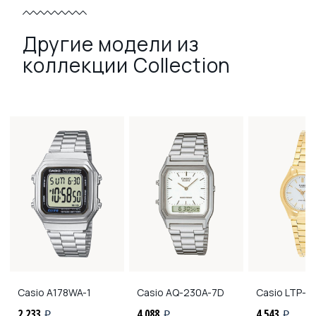
Другие модели из
коллекции Collection
Casio
A178WA-1
Casio
AQ-230A-7D
Casio
LTP-1
2 233
4 088
4 543
i
i
i