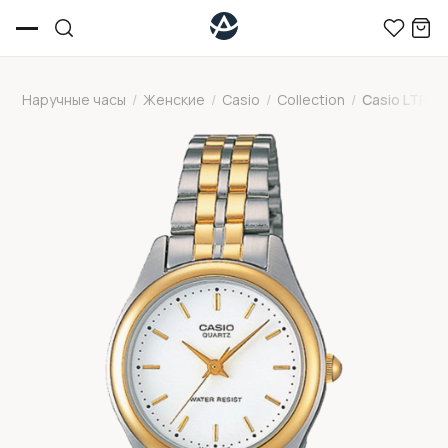
Наручные часы
/
Женские
/
Casio
/
Collection
/
Casio LTP-1