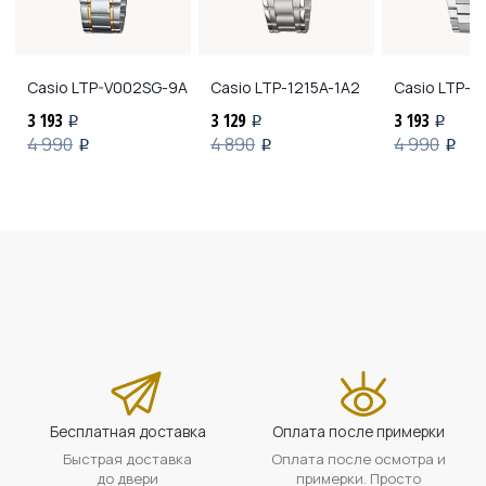
Casio
LTP-V002SG-9A
Casio
LTP-1215A-1A2
Casio
LTP-1
3 193
3 129
3 193
i
i
i
4 990
4 890
4 990
i
i
i
Бесплатная доставка
Оплата после примерки
Быстрая доставка
Оплата после осмотра и
до двери
примерки. Просто