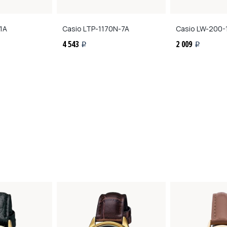
1A
Casio
LTP-1170N-7A
Casio
LW-200-
4 543
2 009
i
i