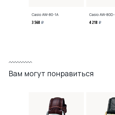
D-1A1
Casio
AW-80-1A
Casio
AW-80D-
3 568
4 218
i
i
Вам могут понравиться