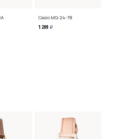
1A
Casio
MQ-24-7B
Casio
MQ-24-7
1 209
921
i
i