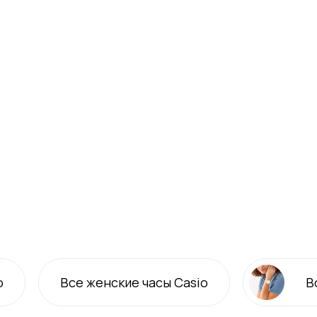
o
Все
женские
часы Casio
В