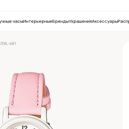
учные часы
Интерьерные
Бренды
Украшения
Аксессуары
Расп
139L-4B1