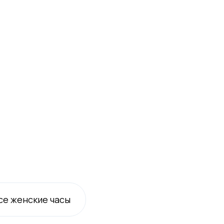
се
женские
часы