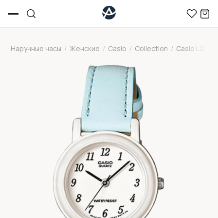
Наручные часы
/
Женские
/
Casio
/
Collection
/
Casio LQ-13