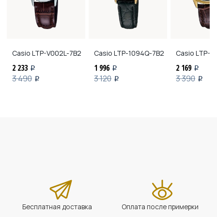
Casio
LTP-V002L-7B2
Casio
LTP-1094Q-7B2
Casio
LTP-V
2 233
1 996
2 169
i
i
i
3 490
3 120
3 390
i
i
i
Бесплатная доставка
Оплата после примерки