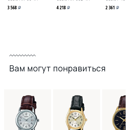
3 568
4 218
2 361
i
i
i
Вам могут понравиться