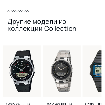
Другие модели из
коллекции Collection
Casio
AW-80-1A
Casio
AW-80D-1A
Casio
F-105