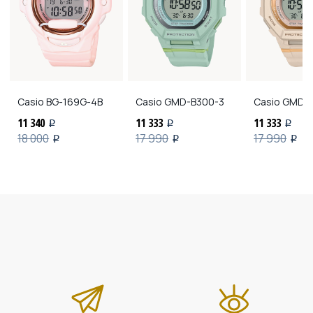
Casio
BG-169G-4B
Casio
GMD-B300-3
Casio
GMD-B
11 340
11 333
11 333
i
i
i
18 000
17 990
17 990
i
i
i