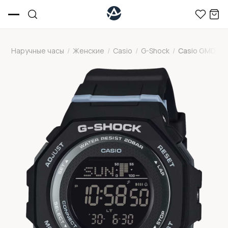
Наручные часы
/
Женские
/
Casio
/
G-Shock
/
Casio GMD-B3