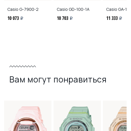
Casio
G-7900-2
Casio
GD-100-1A
Casio
GA-10
10 073
10 703
11 333
i
i
i
Вам могут понравиться