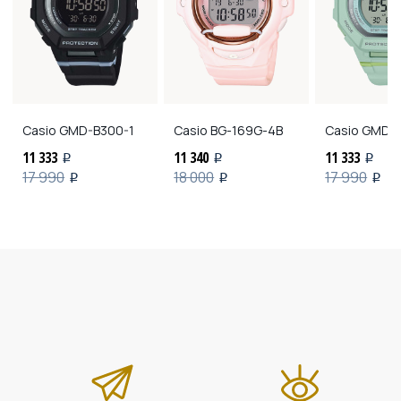
Casio
GMD-B300-1
Casio
BG-169G-4B
Casio
GMD-B
11 333
11 340
11 333
i
i
i
17 990
18 000
17 990
i
i
i