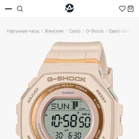
Наручные часы
/
Женские
/
Casio
/
G-Shock
/
Casio GMD-B3