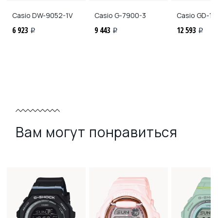
Casio
DW-9052-1V
Casio
G-7900-3
Casio
GD-10
6 923
9 443
12 593
i
i
i
Вам могут понравиться