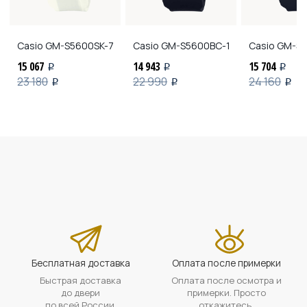
Casio
GM-S5600SK-7
Casio
GM-S5600BC-1
Casio
GM-S5
15 067
14 943
15 704
i
i
i
23 180
22 990
24 160
i
i
i
Бесплатная доставка
Оплата после примерки
Быстрая доставка
Оплата после осмотра и
до двери
примерки. Просто
по всей России.
откажитесь,