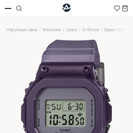
Наручные часы
/
Женские
/
Casio
/
G-Shock
/
Casio GM-S5