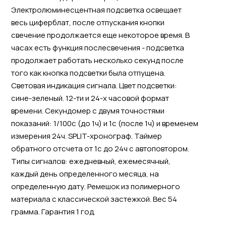
Электролюминесцентная подсветка освещает
весь циферблат, после отпускания кнопки
свечение продолжается еще некоторое время. В
часах есть функция послесвечения - подсветка
продолжает работать несколько секунд после
того как кнопка подсветки была отпущена.
Световая индикация сигнала. Цвет подсветки:
сине-зеленый. 12-ти и 24-х часовой формат
времени. Секундомер с двумя точностями
показаний: 1/100с (до 1ч) и 1с (после 1ч) и временем
измерения 24ч. SPLIT-хронограф. Таймер
обратного отсчета от 1с до 24ч с автоповтором.
Типы сигналов: ежедневный, ежемесячный,
каждый день определенного месяца, на
определенную дату. Ремешок из полимерного
материала с классической застежкой. Вес 54
грамма. Гарантия 1 год.