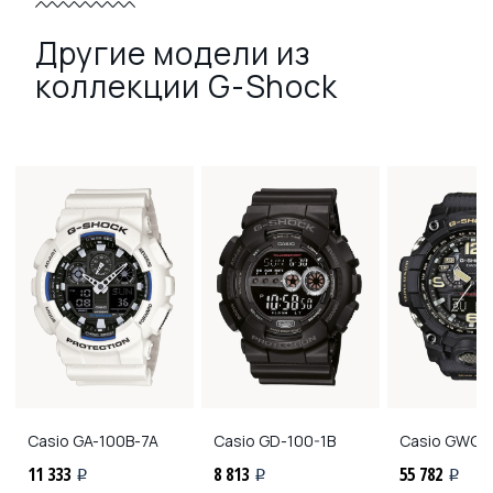
Другие модели из
коллекции G-Shock
Casio
GA-100B-7A
Casio
GD-100-1B
Casio
GWG-1
11 333
8 813
55 782
i
i
i