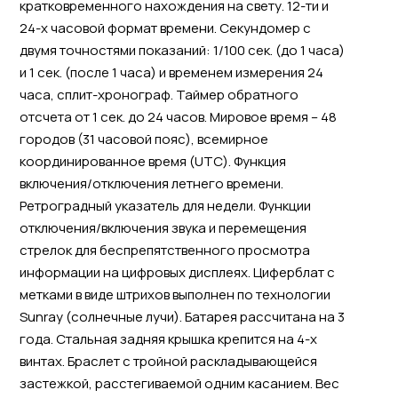
кратковременного нахождения на свету. 12-ти и
24-х часовой формат времени. Секундомер с
двумя точностями показаний: 1/100 сек. (до 1 часа)
и 1 сек. (после 1 часа) и временем измерения 24
часа, сплит-хронограф. Таймер обратного
отсчета от 1 cек. до 24 часов. Мировое время – 48
городов (31 часовой пояс), всемирное
координированное время (UTC). Функция
включения/отключения летнего времени.
Ретроградный указатель для недели. Функции
отключения/включения звука и перемещения
стрелок для беспрепятственного просмотра
информации на цифровых дисплеях. Циферблат с
метками в виде штрихов выполнен по технологии
Sunray (солнечные лучи). Батарея рассчитана на 3
года. Стальная задняя крышка крепится на 4-х
винтах. Браслет с тройной раскладывающейся
застежкой, расстегиваемой одним касанием. Вес