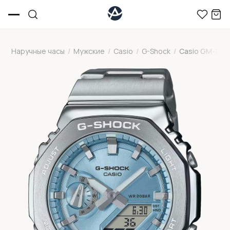
Наручные часы
/
Мужские
/
Casio
/
G-Shock
/
Casio GM-211