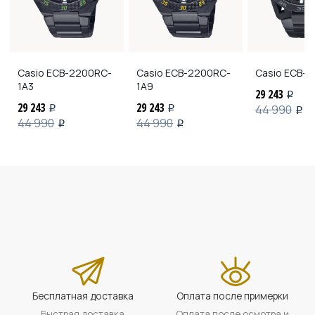
Casio
ECB-2200RC-
Casio
ECB-2200RC-
Casio
ECB-2
1A3
1A9
29 243
i
29 243
29 243
44 990
i
i
i
44 990
44 990
i
i
Бесплатная доставка
Оплата после примерки
Быстрая доставка
Оплата после осмотра и