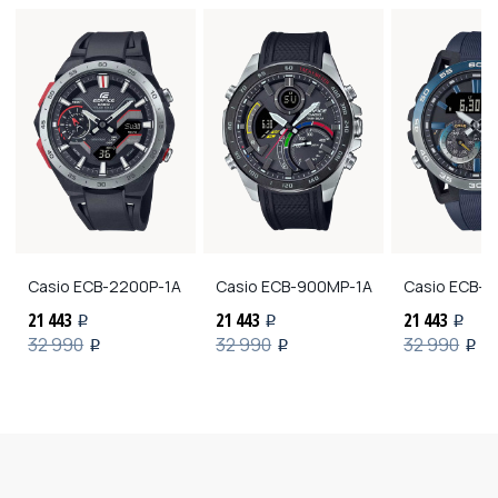
Casio
ECB-2200P-1A
Casio
ECB-900MP-1A
Casio
ECB-4
21 443
21 443
21 443
i
i
i
32 990
32 990
32 990
i
i
i