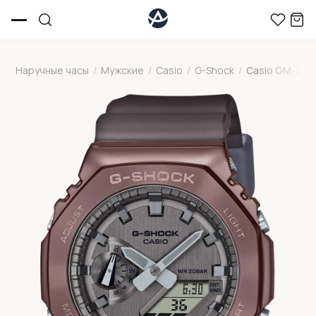
Наручные часы
/
Мужские
/
Casio
/
G-Shock
/
Casio GM-210