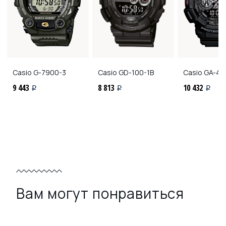
Casio
G-7900-3
Casio
GD-100-1B
Casio
GA-40
9 443
8 813
10 432
i
i
i
Вам могут понравиться