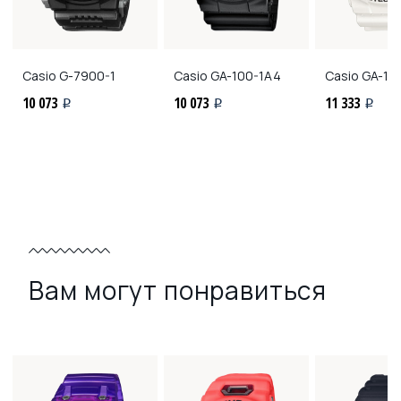
Casio
G-7900-1
Casio
GA-100-1A4
Casio
GA-10
10 073
10 073
11 333
i
i
i
Вам могут понравиться