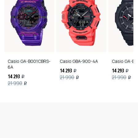
Casio
GA-B001CBRS-
Casio
GBA-900-4A
Casio
GA-B2
6A
14 293
14 293
i
i
14 293
21 990
21 990
i
i
i
21 990
i