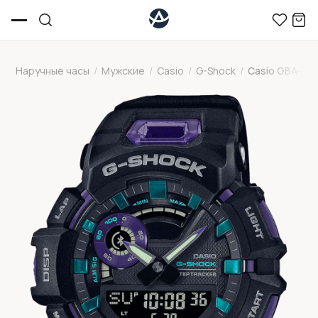
Наручные часы
/
Мужские
/
Casio
/
G-Shock
/
Casio GBA-90