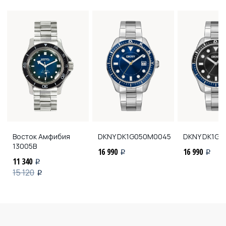
Восток Амфибия
DKNY
DK1G050M0045
DKNY
DK1G0
13005В
16 990
16 990
i
i
11 340
i
15 120
i