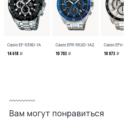
Casio
EF-539D-1A
Casio
EFR-552D-1A2
Casio
EFV-5
14 618
10 703
10 073
i
i
i
Вам могут понравиться