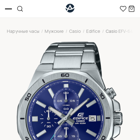
Наручные часы
/
Мужские
/
Casio
/
Edifice
/
Casio EFV-640D