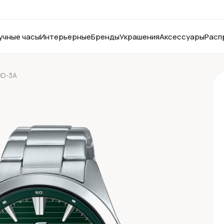
учные часы
Интерьерные
Бренды
Украшения
Аксессуары
Расп
0D-3A