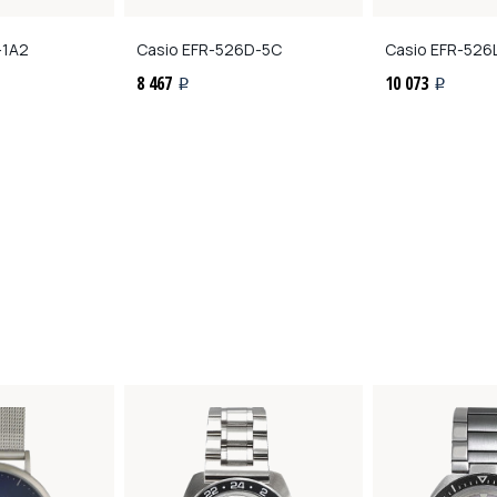
-1A2
Casio
EFR-526D-5C
Casio
EFR-526L
8 467
10 073
i
i