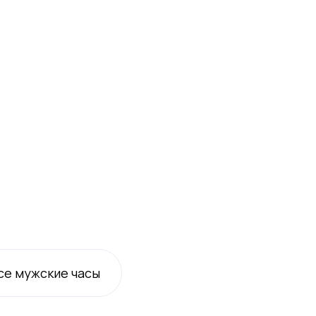
се
мужские
часы