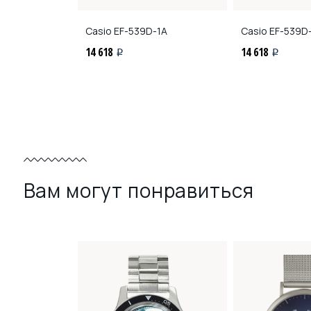
0D-1B
Casio
EF-539D-1A
Casio
EF-539D
14 618
14 618
i
i
Вам могут понравиться