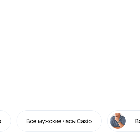
o
Все
мужские
часы Casio
В