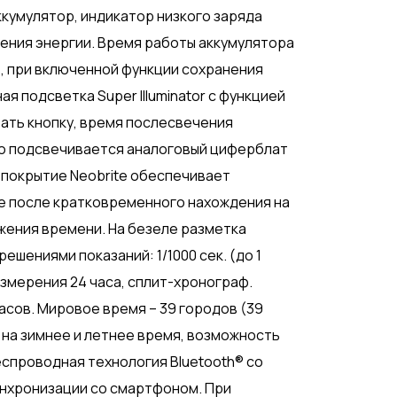
кумулятор, индикатор низкого заряда
ения энергии. Время работы аккумулятора
, при включенной функции сохранения
я подсветка Super Illuminator с функцией
вать кнопку, время послесвечения
нно подсвечивается аналоговый циферблат
 покрытие Neobrite обеспечивает
е после кратковременного нахождения на
ажения времени. На безеле разметка
шениями показаний: 1/1000 сек. (до 1
м измерения 24 часа, сплит-хронограф.
часов. Мировое время – 39 городов (39
 на зимнее и летнее время, возможность
спроводная технология Bluetooth® со
инхронизации со смартфоном. При