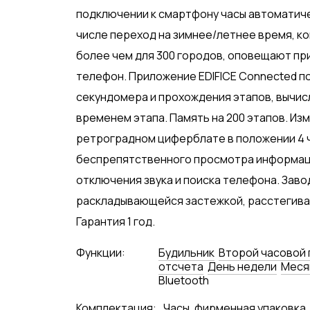
подключении к смартфону часы автоматиче
числе переход на зимнее/летнее время, к
более чем для 300 городов, оповещают пр
телефон. Приложение EDIFICE Connected п
секундомера и прохождения этапов, вычис
временем этапа. Память на 200 этапов. И
ретроградном циферблате в положении 4 
беспрепятственного просмотра информаци
отключения звука и поиска телефона. Заво
раскладывающейся застежкой, расстегивае
Гарантия 1 год.
Функции:
Будильник
Второй часовой 
отсчета
День недели
Меся
Bluetooth
Комплектация:
Часы, фирменная упаковка,