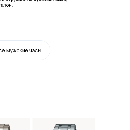
талон.
се
мужские
часы