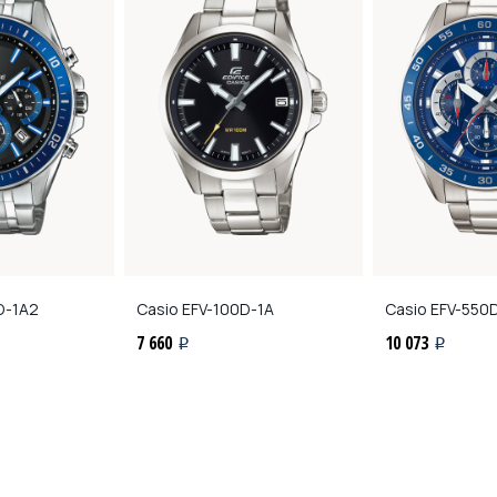
D-1A2
Casio
EFV-100D-1A
Casio
EFV-550
7 660
10 073
i
i