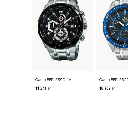
0DB-2A
Casio
EFR-539D-1A
Casio
EFR-552
11 541
10 703
i
i