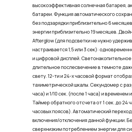
высокоэффективная солнечная батарея, ак
батареи. Функция автоматического сохран
без подзарядки приблизительно 6 месяцев
энергии приблизительно 19 месяцев. Двойна
Afterglow (для подсветки не нужно удержи
настраивается 1,5 или 3 сек): одновреме
и цифровой дисплей. Светонакопительное
длительное послесвечение в темноте даж
свету. 12-ти и 24-х часовой формат отобр
тахиметрической шкалы. Секундомер с разре
часа) и 1/10 сек. (после 1 часа) и времене
Таймер обратного отсчета от 1 сек. до 24 
часовых поясов). Автоматический переход
включения/отключения данной функции. Бе
сверхнизким потреблением энергии для с