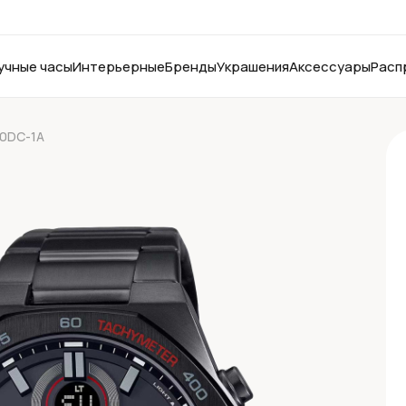
учные часы
Интерьерные
Бренды
Украшения
Аксессуары
Расп
50DC-1A