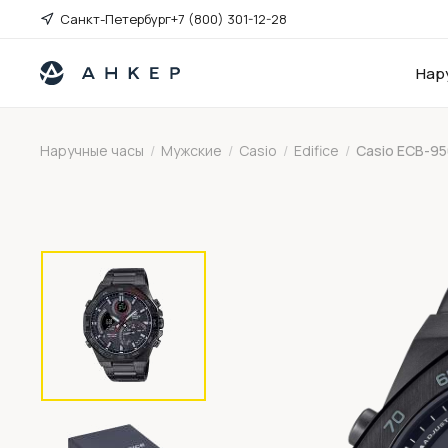
Санкт-Петербург
+7 (800) 301-12-28
Нар
Наручные часы
/
Мужские
/
Casio
/
Edifice
/
Casio ECB-9