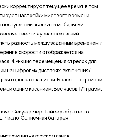
ски корректируют текущее время, в том
опируют настройки мирового времени
и поступлении звонка на мобильный
озволяет вести журнал показаний
лять разность между заданным временем и
змерение скорости отображается на
часа. Функция перемещения стрелок для
и на цифровых дисплеях, включения/
дная головка с защитой. Браслет с тройной
мой одним касанием. Вес часов 171 грамм.
пояс
Секундомер
Tаймер обратного
ц
Число
Солнечная батарея
 инструкция на русском языке,