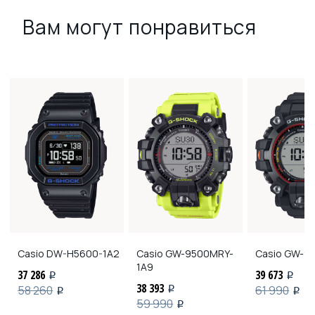
Вам могут понравиться
Casio
DW-H5600-1A2
Casio
GW-9500MRY-
Casio
GW-95
1A9
37 286
39 673
i
i
38 393
58 260
61 990
i
i
i
59 990
i