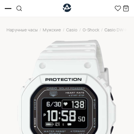
Наручные часы
/
Мужские
/
Casio
/
G-Shock
/
Casio DW-H56