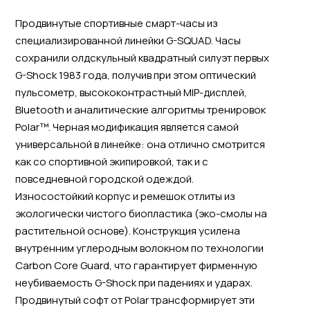
Продвинутые спортивные смарт-часы из
специализированной линейки G-SQUAD. Часы
сохранили олдскульный квадратный силуэт первых
G-Shock 1983 года, получив при этом оптический
пульсометр, высококонтрастный MIP-дисплей,
Bluetooth и аналитические алгоритмы тренировок
Polar™. Черная модификация является самой
универсальной в линейке: она отлично смотрится
как со спортивной экипировкой, так и с
повседневной городской одеждой.
Износостойкий корпус и ремешок отлиты из
экологически чистого биопластика (эко-смолы на
растительной основе). Конструкция усилена
внутренним углеродным волокном по технологии
Carbon Core Guard, что гарантирует фирменную
неубиваемость G-Shock при падениях и ударах.
Продвинутый софт от Polar трансформирует эти