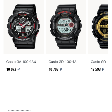
Casio
GA-100-1A4
Casio
GD-100-1A
Casio
GD-10
10 073
10 703
12 593
i
i
i