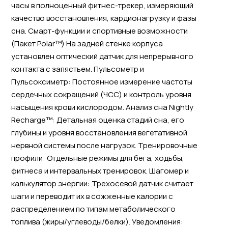
часы в полноценный фитнес-трекер, измеряющий
качество восстановления, кардионагрузку и фазы
сна. Смарт-функции и спортивные возможности
(Пакет Polar™) На задней стенке корпуса
установлен оптический датчик для непрерывного
контакта с запястьем. Пульсометр и
Пульсоксиметр: Постоянное измерение частоты
сердечных сокращений (ЧСС) и контроль уровня
насыщения крови кислородом. Анализ сна Nightly
Recharge™: Детальная оценка стадий сна, его
глубины и уровня восстановления вегетативной
нервной системы после нагрузок. Тренировочные
профили: Отдельные режимы для бега, ходьбы,
фитнеса и интервальных тренировок. Шагомер и
калькулятор энергии: Трехосевой датчик считает
шаги и переводит их в сожженные калории с
распределением по типам метаболического
топлива (жиры/углеводы/белки). Уведомления: