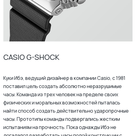
CASIO G-SHOCK
Куки Ибэ, ведущий дизайнер в компании Casio, с 1981
поставил цель создать абсолютно неразрушимые
часы. Команда из трех человек на пределе своих
физических и моральных возможностей пыталась
найти способ создать действительно ударопрочные
часы. Прототипы команды подвергались жестким
испытаниям на прочность. Пока однажды Ибэ не
догадался разработать часы полой конструкции с