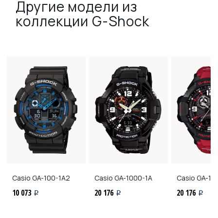
Другие модели из
коллекции G-Shock
Casio
GA-100-1A2
Casio
GA-1000-1A
Casio
GA-10
10 073
20 176
20 176
i
i
i