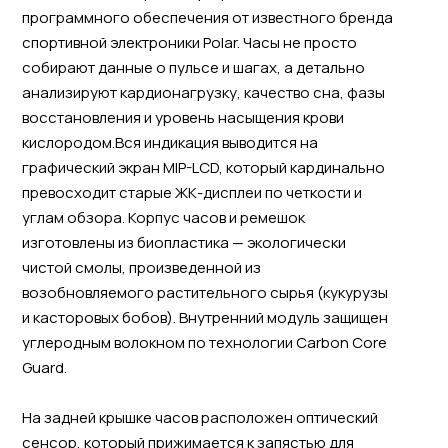
программного обеспечения от известного бренда
спортивной электроники Polar. Часы не просто
собирают данные о пульсе и шагах, а детально
анализируют кардионагрузку, качество сна, фазы
восстановления и уровень насыщения крови
кислородом.Вся индикация выводится на
графический экран MIP-LCD, который кардинально
превосходит старые ЖК-дисплеи по четкости и
углам обзора. Корпус часов и ремешок
изготовлены из биопластика — экологически
чистой смолы, произведенной из
возобновляемого растительного сырья (кукурузы
и касторовых бобов). Внутренний модуль защищен
углеродным волокном по технологии Carbon Core
Guard.
На задней крышке часов расположен оптический
сенсор, который прижимается к запястью для