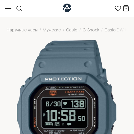
Наручные часы
/
Мужские
/
Casio
/
G-Shock
/
Casio DW-H56