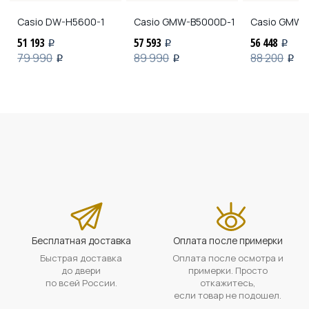
Casio
DW-H5600-1
Casio
GMW-B5000D-1
Casio
GMW-B
51 193
57 593
56 448
i
i
i
79 990
89 990
88 200
i
i
i
Бесплатная доставка
Оплата после примерки
Быстрая доставка
Оплата после осмотра и
до двери
примерки. Просто
по всей России.
откажитесь,
если товар не подошел.