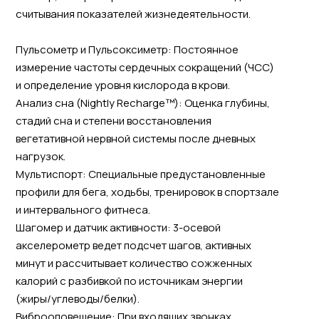
считывания показателей жизнедеятельности.
Пульсометр и Пульсоксиметр: Постоянное
измерение частоты сердечных сокращений (ЧСС)
и определение уровня кислорода в крови.
Анализ сна (Nightly Recharge™): Оценка глубины,
стадий сна и степени восстановления
вегетативной нервной системы после дневных
нагрузок.
Мультиспорт: Специальные предустановленные
профили для бега, ходьбы, тренировок в спортзале
и интервального фитнеса.
Шагомер и датчик активности: 3-осевой
акселерометр ведет подсчет шагов, активных
минут и рассчитывает количество сожженных
калорий с разбивкой по источникам энергии
(жиры/углеводы/белки).
Виброоповещение: При входящих звонках,