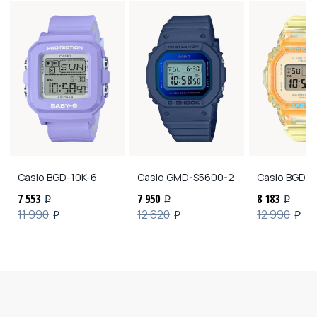
Casio
BGD-10K-6
Casio
GMD-S5600-2
Casio
BGD-5
7 553
7 950
8 183
i
i
i
11 990
12 620
12 990
i
i
i