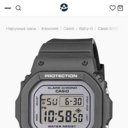
Наручные часы
/
Женские
/
Casio
/
Baby-G
/
Casio BGD-565