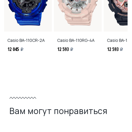
Casio
BA-110CR-2A
Casio
BA-110RG-4A
Casio
BA-13
12 045
12 593
12 593
i
i
i
Вам могут понравиться