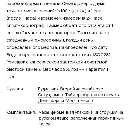
часовой формат времени. Секундомер с двумя
точностями показаний: 1/100с (до 1 ч.) и 1 сек.
(после 1 часа) и временем измерения 24 часа,
сплит--хронограф. Таймер обратного отсчета от 1
сек. до 24 часов с автоповтором. Типы сигналов:
ежедневный, ежемесячный, каждый день
определенного месяца, на определенную дату.
Водонепроницаемость в соответствии с ISO 2281.
Ремешок с классической застежкой и системой
быстрой замены. Вес часов 30 грамм. Гарантия 1
год.
Функции:
Будильник
Второй часовой пояс
Секундомер
Tаймер обратного отсчета
День недели
Месяц
Число
Комплектация:
Часы, фирменная упаковка, инструкция на
русском языке, заполненный гарантийный
талон.