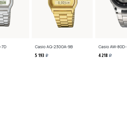
-7D
Casio
AQ-230GA-9B
Casio
AW-80D-
5 193
4 218
i
i