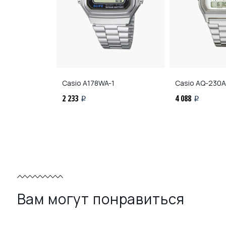
-9A
Casio
A178WA-1
Casio
AQ-230A
2 233
4 088
i
i
Вам могут понравиться