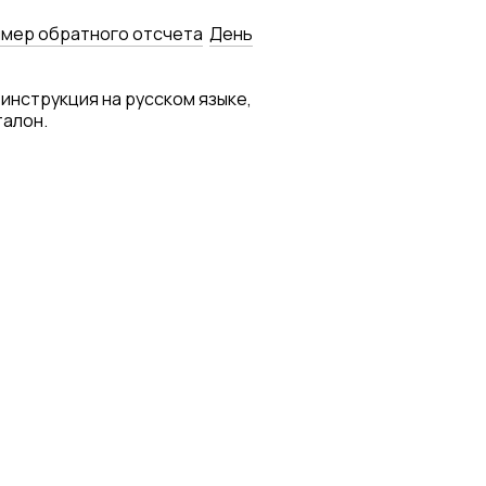
мер обратного отсчета
День
 инструкция на русском языке,
талон.