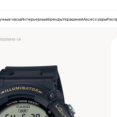
учные часы
Интерьерные
Бренды
Украшения
Аксессуары
Расп
-1500WHX-1A