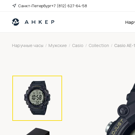
Санкт-Петербург
+7 (812) 627-64-58
Нар
Наручные часы
/
Мужские
/
Casio
/
Collection
/
Casio AE