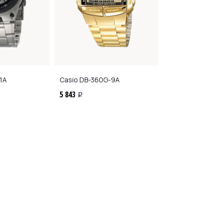
1A
Casio
DB-360G-9A
Casio
F-105W-
5 843
2 361
i
i