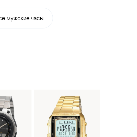
се
мужские
часы