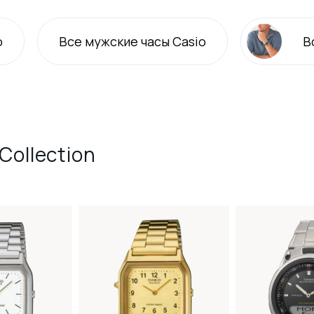
o
Все
мужские
часы Casio
В
Collection