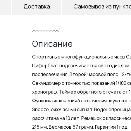
Доставка
Самовывоз из пункт
Описание
Спортивные многофункциональные часы Ca
Циферблат подсвечивается светодиодом 
послесвечения. Второй часовой пояс. 12-т
Секундомер с точностью показаний 1/100 се
хронограф. Таймер обратного отсчета от 1
Функция включения/отключения звука кнопо
Snooze, ежечасный сигнал. Водонепроницае
рассчитана на 10 лет. Ремешок с классичес
215 мм. Вес часов 57 грамм. Гарантия 1 год.