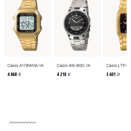
Casio
A178WGA-1A
Casio
AW-80D-1A
Casio
LTP-1
4 868
4 218
3 601
i
i
i