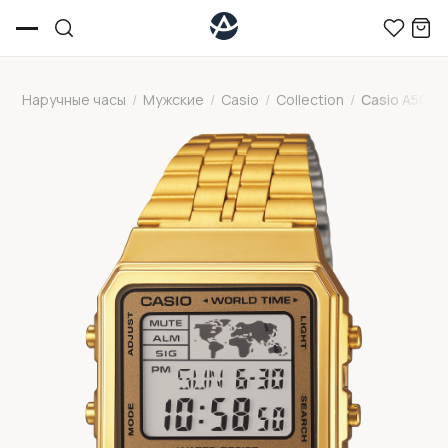
Наручные часы
/
Мужские
/
Casio
/
Collection
/
Casio A500