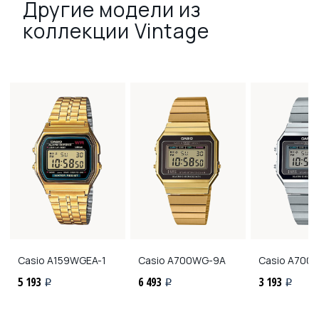
Другие модели из
коллекции Vintage
Casio
A159WGEA-1
Casio
A700WG-9A
Casio
A700W
5 193
6 493
3 193
i
i
i