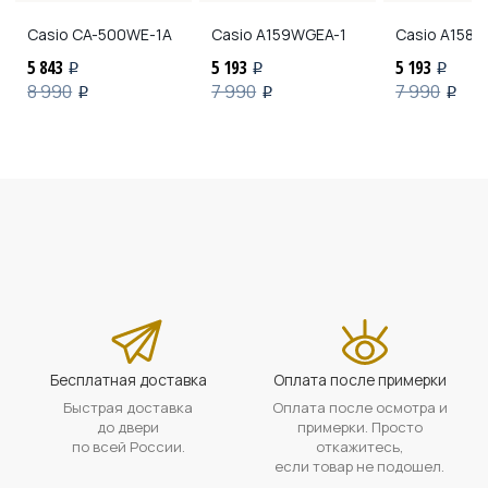
Casio
CA-500WE-1A
Casio
A159WGEA-1
Casio
A158W
5 843
5 193
5 193
i
i
i
8 990
7 990
7 990
i
i
i
Бесплатная доставка
Оплата после примерки
Быстрая доставка
Оплата после осмотра и
до двери
примерки. Просто
по всей России.
откажитесь,
если товар не подошел.