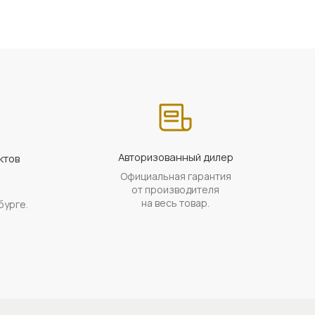
Авторизованный дилер
ктов
Официальная гарантия
а
от производителя
на весь товар.
бурге.