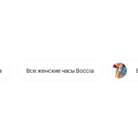
a
Все
женские
часы Boccia