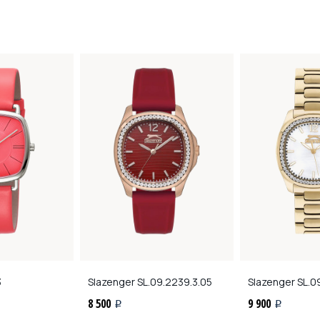
3
Slazenger
SL.09.2239.3.05
Slazenger
SL.0
8 500
9 900
i
i