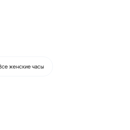
Все
женские
часы