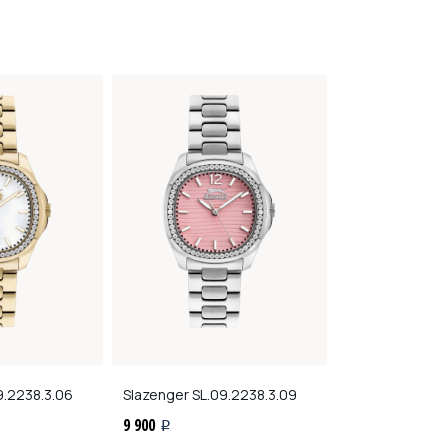
-20%
9.2238.3.06
Slazenger
SL.09.2238.3.09
Slazenger
SL.09
9 900
6 800
i
i
8 500
i