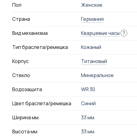
Пол
Женские
Страна
Германия
Вид механизма
Кварцевые часы
?
Тип браслета/ремешка
Кожаный
Корпус
Титановый
Стекло
Минеральное
Водозащита
WR 30
Цвет браслета/ремешка
Синий
Ширина мм
33 мм.
Высота мм
33 мм.