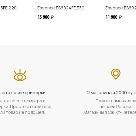
5FE.220
Essence
ES6824FE.330
Essence
ES692
15 900
11 900
i
i
лата после примерки
2 магазина и 2000 пун
лата после осмотра и
Пункты самовывоз
рки. Просто откажитесь,
по всей России.
ли товар не подошел.
Магазины в Санкт-Петер