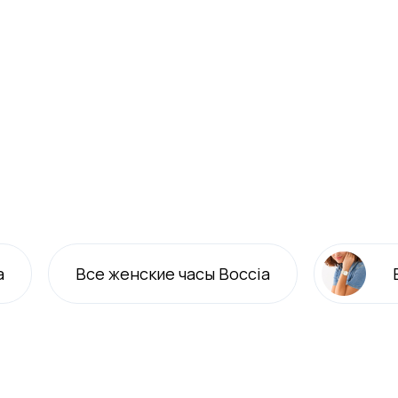
a
Все
женские
часы Boccia