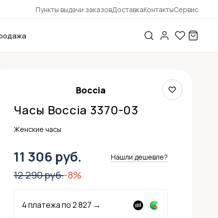
Пункты выдачи заказов
Доставка
Контакты
Сервис
родажа
Boccia
Часы Boccia 3370-03
Женские часы
11 306 руб.
Нашли дешевле?
12 290 руб.
-8%
4 платежа по
2 827
→