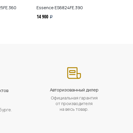
5FE.360
Essence
ES6824FE.390
Essence
ES682
14 900
14 900
i
i
Авторизованный дилер
ктов
Официальная гарантия
а
от производителя
на весь товар.
бурге.