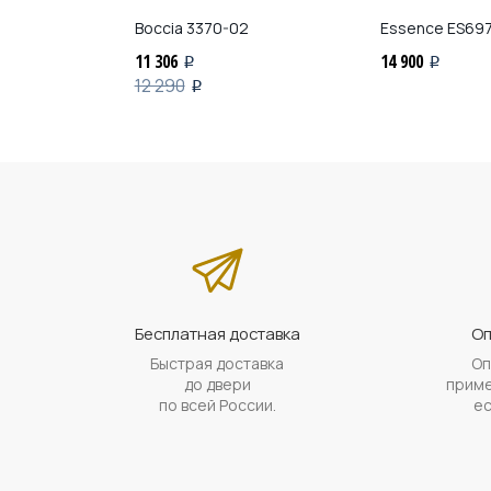
4FE.300
Boccia
3370-02
Essence
ES697
11 306
14 900
i
i
12 290
i
Бесплатная доставка
Оп
Быстрая доставка
Оп
до двери
приме
по всей России.
ес