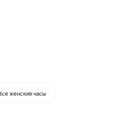
Все
женские
часы