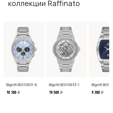
коллекции Raffinato
Bigotti
BG.1.10631-6
Bigotti
BG.1.10633-1
Bigotti
BG.1.1
10 100
19 500
9 300
i
i
i