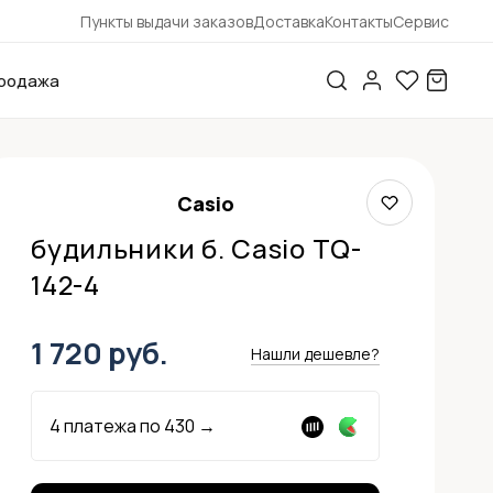
Пункты выдачи заказов
Доставка
Контакты
Сервис
родажа
Casio
будильники б. Casio TQ-
142-4
1 720 руб.
Нашли дешевле?
4 платежа по
430
→