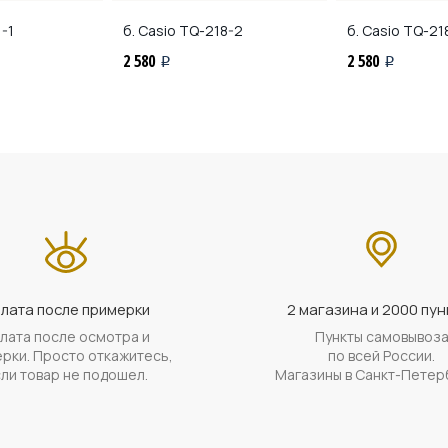
-1
б. Casio
TQ-218-2
б. Casio
TQ-21
2 580
2 580
i
i
лата после примерки
2 магазина и 2000 пун
лата после осмотра и
Пункты самовывоз
рки. Просто откажитесь,
по всей России.
ли товар не подошел.
Магазины в Санкт-Петер