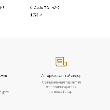
8-8
б. Casio
TQ-142-7
б. Casio
TQ-14
1 720
1 720
i
i
Авторизованный дилер
ктов
Официальная гарантия
а
от производителя
на весь товар.
бурге.