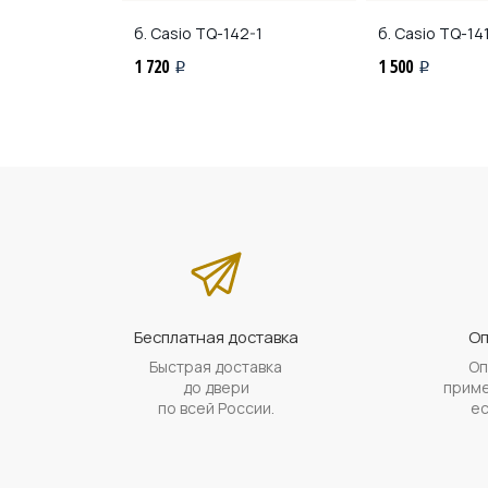
2-2
б. Casio
TQ-142-1
б. Casio
TQ-141
1 720
1 500
i
i
Бесплатная доставка
Оп
Быстрая доставка
Оп
до двери
приме
по всей России.
ес